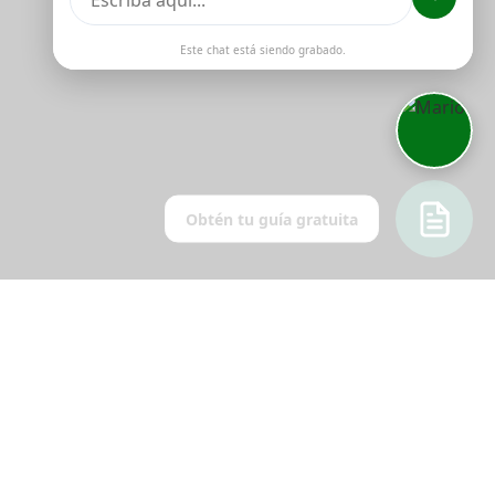
Este chat está siendo grabado.
Obtén tu guía gratuita
MARCAS
¡SÍGUENOS EN LAS
REDES!