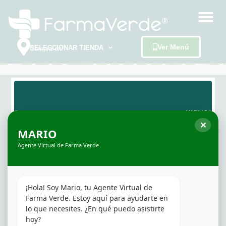
Ver Menú
SELECCIONAR TIENDA
Compra en:
✕
SOBRE FARMAVERDE
MARIO
Agente Virtual de Farma Verde
FarmaVerde es una red de dispensarios
fundada en 2016. El objetivo siempre ha sido
satisfacer las necesidades de nuestros
¡Hola! Soy Mario, tu Agente Virtual de 
pacientes, teniendo siempre presente la
Farma Verde. Estoy aquí para ayudarte en 
lo que necesites. ¿En qué puedo asistirte 
constante evolución e innovación de la
hoy?
industria. FarmaVerde se destaca por la