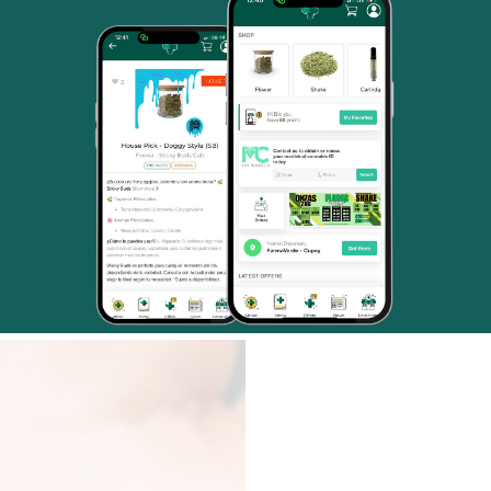
secas de cannabis, sus efe
consumo y destacará algun
marcas más populares disp
de Puerto Rico. Este conten
visitantes de
FarmaVerde
, 
tiendas de cannabis en Puer