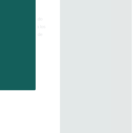
ctos, métodos de
as de las cepas y
onibles en el mercado
ido está destinado a los
una cadena premier de
to rico.