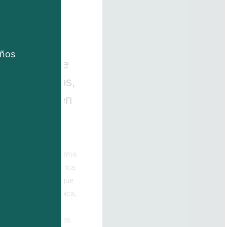
años
res Secas de
ades, Efectos,
s Líderes en
e destaca como la forma
 cannabis. Con su rica
tural en evolución, sigue
de la cultura cannábica,
o. Este artículo
erentes tipos de flores