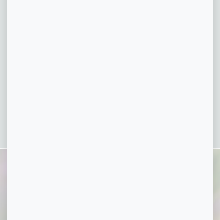
El FarmaVerde APP,
Descargalo!
APPLE
ANDROID