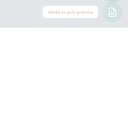
Obtén tu guía gratuita
LAS FLORES DE CANNABIS SE
CLASIFICAN EN TRES CATEGORÍAS
Tipos de Flor de Cannabis