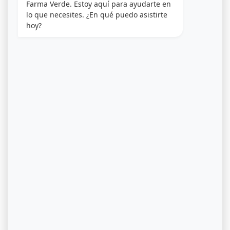
Farma Verde. Estoy aquí para ayudarte en 
lo que necesites. ¿En qué puedo asistirte 
hoy?
Descubre las Flores Secas de Cannabis: Variedades,
Efectos, Consumo y Marcas Líderes en Puerto Rico
La flor seca de cannabis se destaca como la forma
más icónica de consumo de cannabis. Con su rica
historia y el significado cultural en evolución, sigue
siendo un elemento central de la cultura cannábica,
especialmente en Puerto rico. Este artículo exhaustivo