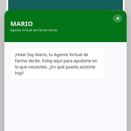
alto rendimiento garantiza una entrega constante,
potente y sin fugas. Cada dispositivo está optimizado
✕
para maximizar la biodisponibilidad de los extractos,
MARIO
preservando la pureza del sabor y la eficiencia en cada
Agente Virtual de Farma Verde
calada. Con un diseño ergonómico y materiales de
calidad médica, AiroPro eleva el estándar en
dispositivos de inhalación.
¡Hola! Soy Mario, tu Agente Virtual de 
Ver Productos
Farma Verde. Estoy aquí para ayudarte en 
lo que necesites. ¿En qué puedo asistirte 
hoy?