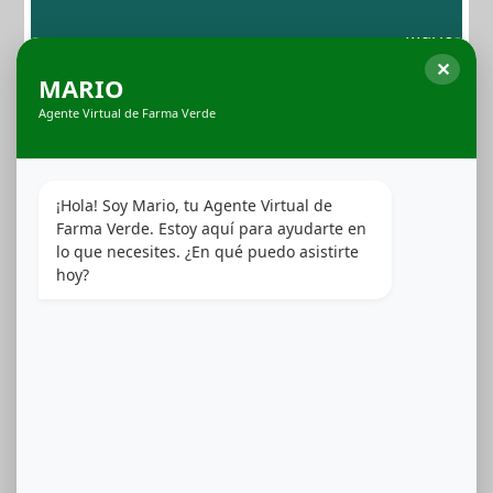
alto rendimiento garantiza una entrega constante,
potente y sin fugas. Cada dispositivo está optimizado
✕
para maximizar la biodisponibilidad de los extractos,
MARIO
preservando la pureza del sabor y la eficiencia en cada
Agente Virtual de Farma Verde
calada. Con un diseño ergonómico y materiales de
calidad médica, AiroPro eleva el estándar en
dispositivos de inhalación.
¡Hola! Soy Mario, tu Agente Virtual de 
Ver Productos
Farma Verde. Estoy aquí para ayudarte en 
lo que necesites. ¿En qué puedo asistirte 
hoy?