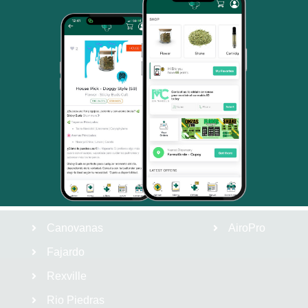
NUESTRAS TIENDAS
NUESTRAS 
Bayamón
HealthWeed
Vega Baja
LegendX
Cupey
Golden Reserv
Dorado
Kana
Isla Verde
Future Labs
Canovanas
AiroPro
Fajardo
Rexville
Rio Piedras