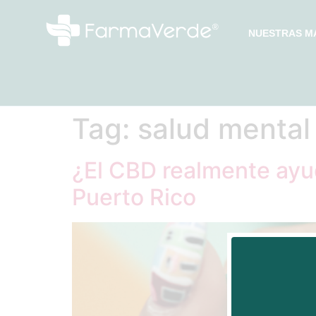
NUESTRAS M
Tag:
salud mental
¿El CBD realmente ayu
Puerto Rico