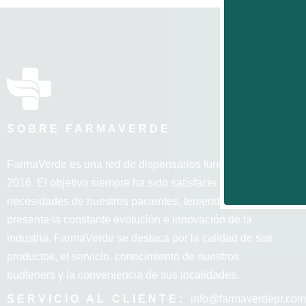
SOBRE FARMAVERDE
FarmaVerde es una red de dispensarios fundada en
2016. El objetivo siempre ha sido satisfacer las
necesidades de nuestros pacientes, teniendo siempre
presente la constante evolución e innovación de la
industria. FarmaVerde se destaca por la calidad de sus
productos, el servicio, conocimiento de nuestros
budteners y la conveniencia de sus localidades.
SERVICIO AL CLIENTE:
info@farmaverdepr.com