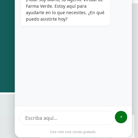
Farma Verde. Estoy aquí para 
ayudarte en lo que necesites. ¿En qué 
puedo asistirte hoy?
MARCAS
¡SÍGUENOS EN LAS
REDES!
FARMAVERDE
e
HEALTHWEED
Este chat está siendo grabado.