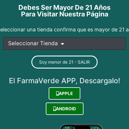
Debes Ser Mayor De 21 Años
Para Visitar Nuestra Página
seleccionar una tienda confirma que es mayor de 21 
Seleccionar Tienda
Soy menor de 21 - SALIR
El FarmaVerde APP, Descargalo!
APPLE
ANDROID
sto es lo que sabemos en Puerto Rico En Puerto Rico, cad
emocional. Pero la pregunta sigue siendo clave:¿De verdad 
dar. Estudios […]