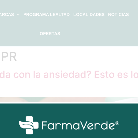
ARCAS
PROGRAMA LEALTAD
LOCALIDADES
NOTICIAS
OFERTAS
 PR
da con la ansiedad? Esto es 