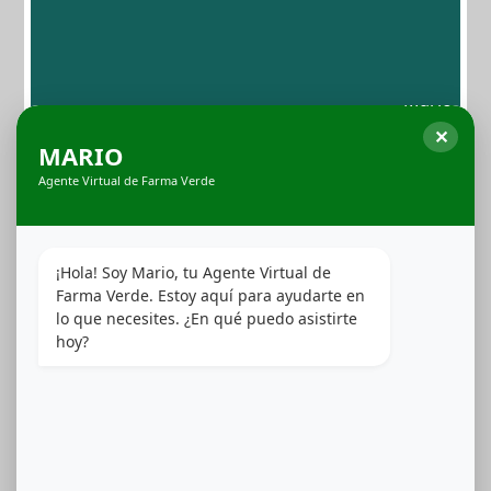
Híbrido, LegendX sorprende con perfiles de sabor
únicos y vibrantes, desde frutas tropicales y cítricos
refrescantes hasta notas terrosas y especiadas,
pensados para acompañar cada estado de ánimo y
necesidad. Hechos en Puerto Rico para quienes buscan
✕
una experiencia legendaria.
MARIO
Agente Virtual de Farma Verde
Ver Productos
¡Hola! Soy Mario, tu Agente Virtual de 
Farma Verde. Estoy aquí para ayudarte en 
lo que necesites. ¿En qué puedo asistirte 
hoy?