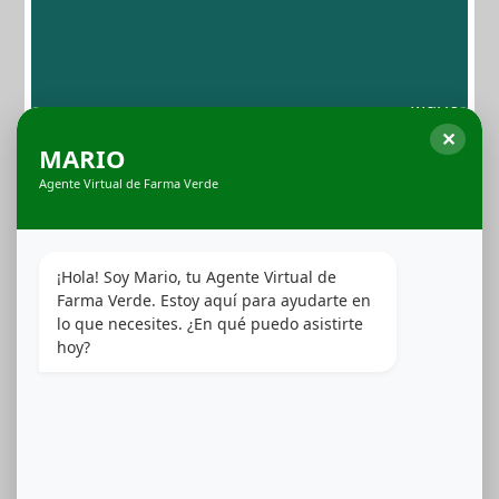
tópicos, flores, shake, kief, cápsulas y jeringuillas— bajo
los estándares más exigentes de manufactura, cultivo y
pureza. Con sabores variados (mango, tutti‑frutti, fresa),
dosificaciones precisas (15–50 mg de THC o
combinaciones con CBD) y formatos pensados para
✕
cada estilo de vida, HealthWeed ofrece una experiencia
MARIO
medicinal profesional, discreta y eficaz.
Agente Virtual de Farma Verde
Ver Productos
¡Hola! Soy Mario, tu Agente Virtual de 
Farma Verde. Estoy aquí para ayudarte en 
lo que necesites. ¿En qué puedo asistirte 
hoy?