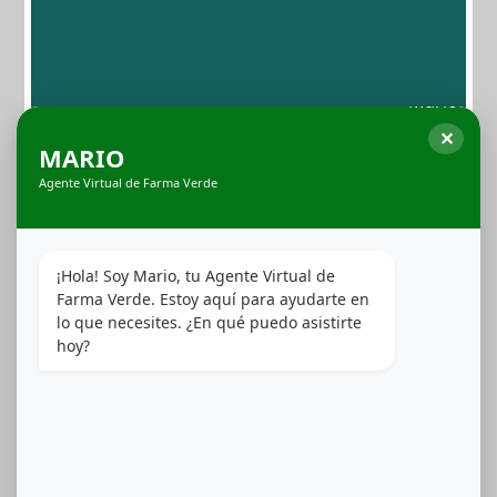
shots infusionados con THC diseñada para llevarte a
otra dimensión sensorial. Con presentaciones inspiradas
en cócteles clásicos, cada unidad contiene una dosis
precisa y constante de THC, perfectamente integrada en
sabores naturales: Cosmopolitan, Margarita, Lemon
Drop y Mojito. Su formato práctico y discreto hace que
✕
sean ideales para disfrutar en movimiento, controlando
MARIO
efectos y dosis con total confianza.
Agente Virtual de Farma Verde
Ver Productos
¡Hola! Soy Mario, tu Agente Virtual de 
Farma Verde. Estoy aquí para ayudarte en 
lo que necesites. ¿En qué puedo asistirte 
hoy?