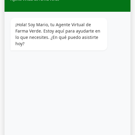
¡Hola! Soy Mario, tu Agente Virtual de 
Farma Verde. Estoy aquí para ayudarte en 
lo que necesites. ¿En qué puedo asistirte 
hoy?