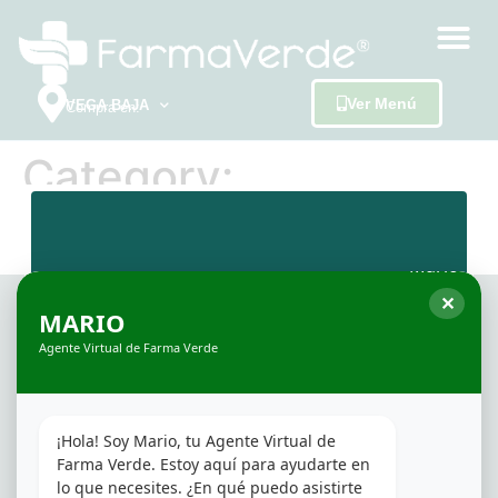
Ver Menú
VEGA BAJA
Compra en:
Category:
Uncategorized
✕
MARIO
Agente Virtual de Farma Verde
SOBRE FARMAVERDE
¡Hola! Soy Mario, tu Agente Virtual de 
FarmaVerde es una red de dispensarios
Farma Verde. Estoy aquí para ayudarte en 
fundada en 2016. El objetivo siempre ha sido
lo que necesites. ¿En qué puedo asistirte 