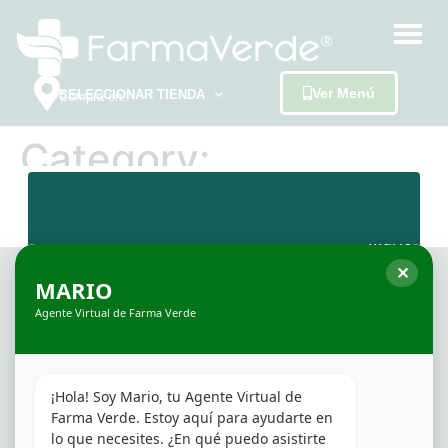
Ver Menú
SELECCIONAR TIENDA
Compra en:
Category:
Uncategorized
✕
MARIO
Agente Virtual de Farma Verde
SOBRE FARMAVERDE
¡Hola! Soy Mario, tu Agente Virtual de 
FarmaVerde es una red de dispensarios
Farma Verde. Estoy aquí para ayudarte en 
fundada en 2016. El objetivo siempre ha sido
lo que necesites. ¿En qué puedo asistirte 