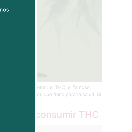
años
e has oído mencionar: el THC, el famoso
reíbles beneficios que tiene para la salud. Si
forma de consumir THC