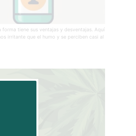
 forma tiene sus ventajas y desventajas. Aquí
os irritante que el humo y se perciben casi al