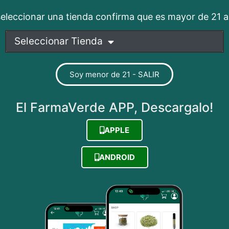
seleccionar una tienda confirma que es mayor de 21 
Seleccionar Tienda
Soy menor de 21 - SALIR
El FarmaVerde APP, Descargalo!
APPLE
abías ¡Hola! Hoy quiero hablarte de algo que probablement
ANDROID
solo de su parte recreativa vamos a hablar, sino de los inc
ajas y desventajas de cada 