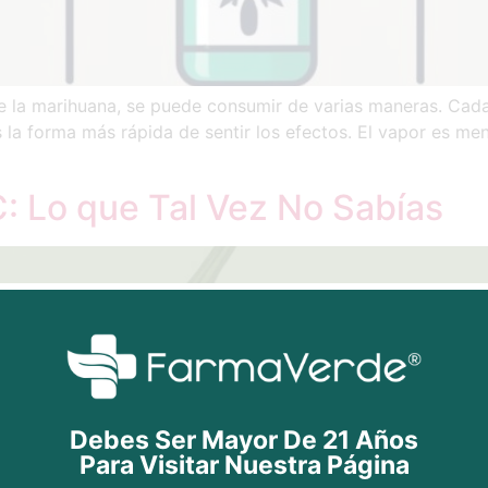
e la marihuana, se puede consumir de varias maneras. Cada
 la forma más rápida de sentir los efectos. El vapor es men
: Lo que Tal Vez No Sabías
Debes Ser Mayor De 21 Años
Para Visitar Nuestra Página