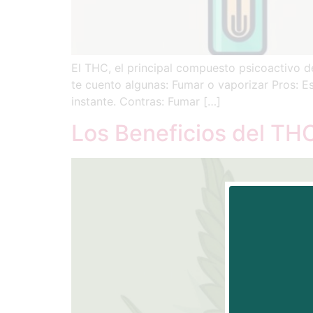
El THC, el principal compuesto psicoactivo d
te cuento algunas: Fumar o vaporizar Pros: Es
instante. Contras: Fumar […]
Los Beneficios del THC