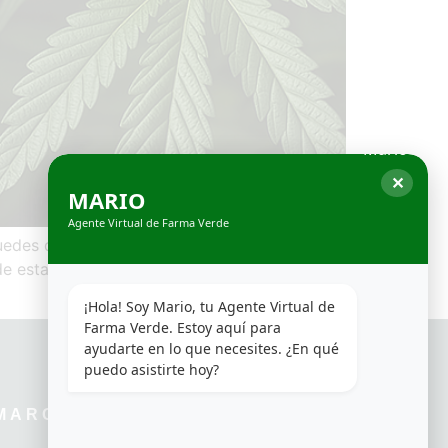
✕
MARIO
Agente Virtual de Farma Verde
uedes dañar el aparato o hacer que se formen
e esta forma, no se controla la dosis ni los
¡Hola! Soy Mario, tu Agente Virtual de 
Farma Verde. Estoy aquí para 
ayudarte en lo que necesites. ¿En qué 
puedo asistirte hoy?
MARCAS
¡SÍGUENOS EN LAS
REDES!