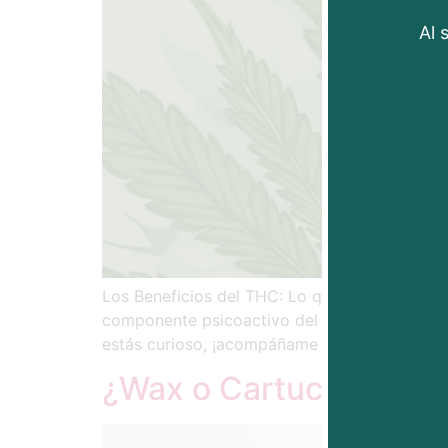
Al 
Los Beneficios del THC: Lo que Tal Vez No S
componente psicoactivo del cannabis. Pero no 
estás curioso, ¡acompáñame y te […]
¿Wax o Cartucho? Vent